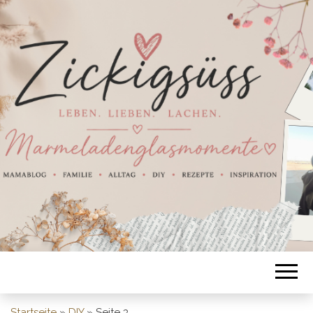
Startseite
»
DIY
»
Seite 3