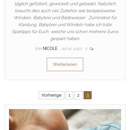
täglich gefüttert, gewickelt und gebadet. Natürlich
braucht dies auch viel Zubehör wie beispielsweise
Windeln, Babybrei und Badewasser . Zumindest für
Kleidung, Babybrei und Windeln habe ich tolle
Spartipps für Euch, welche uns schon mehrere Euros
gespart haben.
Von
NICOLE
Juli 10, 2023
0
Weiterlesen
Seitennummerierung der Beitr
Vorherige
1
2
3