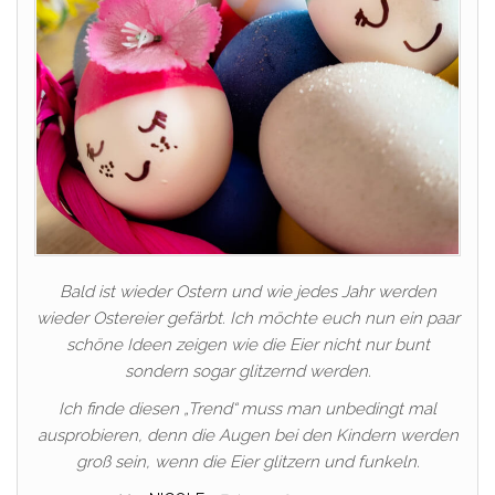
Bald ist wieder Ostern und wie jedes Jahr werden
wieder Ostereier gefärbt. Ich möchte euch nun ein paar
schöne Ideen zeigen wie die Eier nicht nur bunt
sondern sogar glitzernd werden.
Ich finde diesen „Trend“ muss man unbedingt mal
ausprobieren, denn die Augen bei den Kindern werden
groß sein, wenn die Eier glitzern und funkeln.