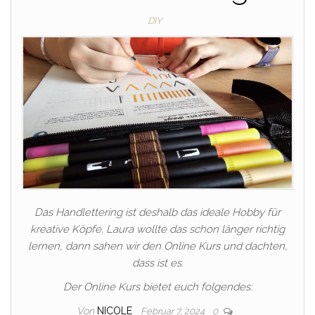
DIY
Das Handlettering ist deshalb das ideale Hobby für
kreative Köpfe. Laura wollte das schon länger richtig
lernen, dann sahen wir den Online Kurs und dachten,
dass ist es.
Der Online Kurs bietet euch folgendes:
Von
NICOLE
Februar 7, 2024
0