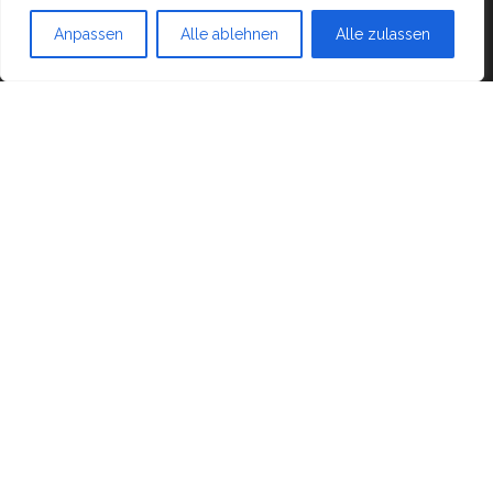
Mit Stolz präsentiert von
WordPress
|
Theme:
Head
Anpassen
Alle ablehnen
Alle zulassen
Blog