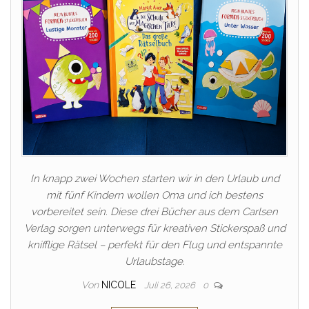
In knapp zwei Wochen starten wir in den Urlaub und
mit fünf Kindern wollen Oma und ich bestens
vorbereitet sein. Diese drei Bücher aus dem Carlsen
Verlag sorgen unterwegs für kreativen Stickerspaß und
knifflige Rätsel – perfekt für den Flug und entspannte
Urlaubstage.
Von
NICOLE
Juli 26, 2026
0