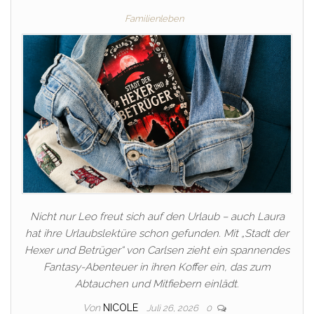
Familienleben
Nicht nur Leo freut sich auf den Urlaub – auch Laura
hat ihre Urlaubslektüre schon gefunden. Mit „Stadt der
Hexer und Betrüger“ von Carlsen zieht ein spannendes
Fantasy-Abenteuer in ihren Koffer ein, das zum
Abtauchen und Mitfiebern einlädt.
Von
NICOLE
Juli 26, 2026
0