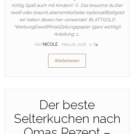
richtig Spaß auch mit Kindern!
Das brauchst du:Eier
(weiß oder braun)Lebensmittelfarbe (optional)Blattgold
wir haben dieses hier verwendet: BLATTGOLD
*WerbungEiweißPinselZeitungspapier (ganz wichtig!)
Anleitung: 1.…
Von
NICOLE
März 26, 2026
0
Weiterlesen
Der beste
Selterkuchen nach
Omas Rezept –