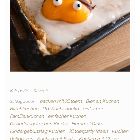
Kategorie
Rezepte
backen mit Kindern
Bienen Kuchen
Schlagwörter
Blechkuchen
DIY Kuchendeko
einfacher
Familienkuchen
einfacher Kuchen
Geburtstagskuchen Kinder
Hummel Deko
Kindergeburtstag Kuchen
Kinderparty Ideen
Kuchen
dekorieren
Kuchen mit Fanta
Kuchen mit Glasur