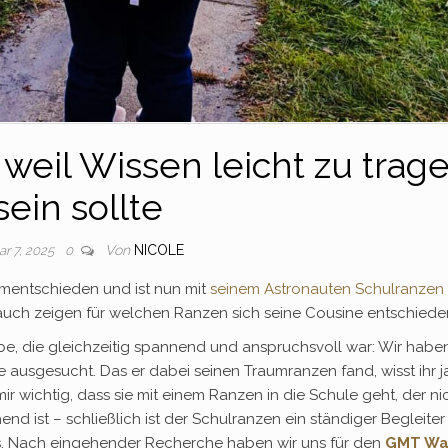
eil Wissen leicht zu trag
sein sollte
Von
NICOLE
ar 7, 2025
0
umentschieden und ist nun mit
seinem Astronauten Schulranzen
auch zeigen für welchen Ranzen sich seine Cousine entschieden
be, die gleichzeitig spannend und anspruchsvoll war: Wir habe
ausgesucht. Das er dabei seinen Traumranzen fand, wisst ihr j
mir wichtig, dass sie mit einem Ranzen in die Schule geht, der ni
nd ist – schließlich ist der Schulranzen ein ständiger Begleite
des. Nach eingehender Recherche haben wir uns für den
GMT Wa