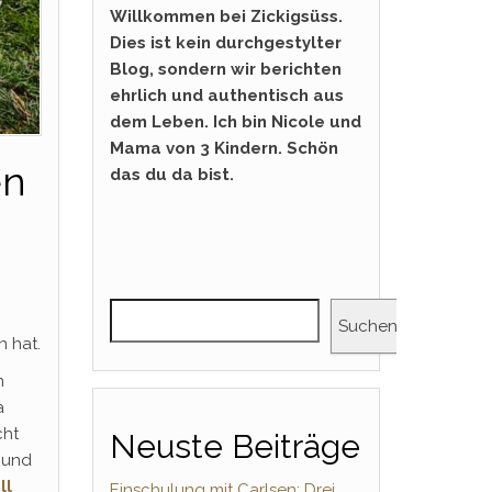
Willkommen bei Zickigsüss.
Dies ist kein durchgestylter
Blog, sondern wir berichten
ehrlich und authentisch aus
dem Leben. Ich bin Nicole und
Mama von 3 Kindern. Schön
en
das du da bist.
Suchen
 hat.
n
a
cht
Neuste Beiträge
r und
ll
Einschulung mit Carlsen: Drei