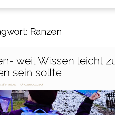
agwort:
Ranzen
- weil Wissen leicht z
en sein sollte
milienleben
Uncategorized