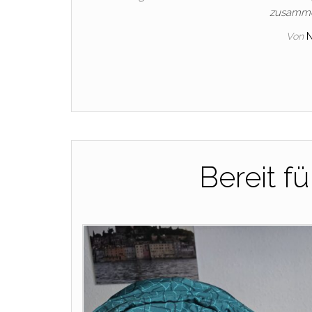
zusamme
Von
Bereit f