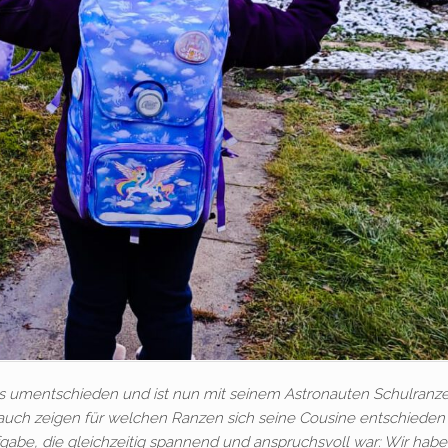
als umentschieden und ist nun mit seinem Astronauten Schulranz
auch zeigen für welchen Ranzen sich seine Cousine entschieden 
gabe, die gleichzeitig spannend und anspruchsvoll war: Wir hab