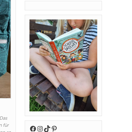
 Das
 für
Facebook
Instagram
TikTok
Pinterest