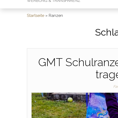
WERBUNG & TRANSPARENZ
Startseite
»
Ranzen
Schl
GMT Schulranzen
trag
Fa