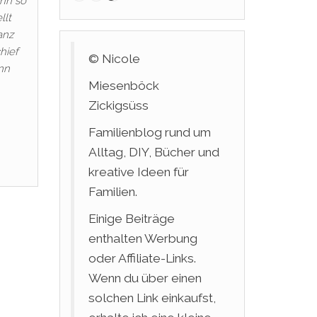
nn so
llt
anz
hief
© Nicole
nn
Miesenböck
Zickigsüss
Familienblog rund um
Alltag, DIY, Bücher und
kreative Ideen für
Familien.
Einige Beiträge
enthalten Werbung
oder Affiliate-Links.
Wenn du über einen
solchen Link einkaufst,