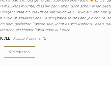
sind natürlich fündig geworden, aber Leo eben auch.
Er war da
zen mit Dinos möchte, dass wir dann eben doch schon einen beste
länger anhält glaube ich gehen wir da kein Risiko ein und mal g
ön. Grün ist sowieso Leos Lieblingsfarbe somit kann ja nicht viel sc
ch dem perfekten Ranzen seid, lohnt es sich weiter zu lesen, de
tet noch ein kleiner Rabattcode auf euch.
ICOLE
Februar 6, 2024
0
Weiterlesen