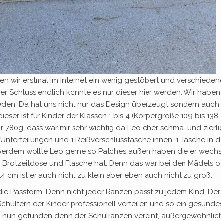
en wir erstmal im Internet ein wenig gestöbert und verschieden
 Schluss endlich konnte es nur dieser hier werden: Wir haben
den. Da hat uns nicht nur das Design überzeugt sondern auch 
eser ist für Kinder der Klassen 1 bis 4 (Körpergröße 109 bis 138
r 780g, dass war mir sehr wichtig da Leo eher schmal und zierlic
 Unterteilungen und 1 Reißverschlusstasche innen, 1 Tasche in d
ußerdem wollte Leo gerne so Patches außen haben die er wech
ine Brotzeitdose und Flasche hat. Denn das war bei den Mädels of
 cm ist er auch nicht zu klein aber eben auch nicht zu groß.
ie Passform. Denn nicht jeder Ranzen passt zu jedem Kind. Der
Schultern der Kinder professionell verteilen und so ein gesunde
r nun gefunden denn der Schulranzen vereint, außergewöhnlic