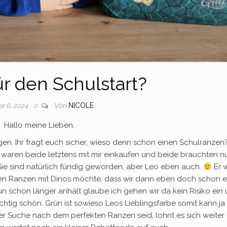
ür den Schulstart?
Von
NICOLE
ar 6, 2024
0
Hallo meine Lieben,
en. Ihr fragt euch sicher, wieso denn schon einen Schulranzen
waren beide letztens mit mir einkaufen und beide brauchten nu
Sie sind natürlich fündig geworden, aber Leo eben auch.
Er 
inen Ranzen mit Dinos möchte, dass wir dann eben doch schon 
un schon länger anhält glaube ich gehen wir da kein Risiko ein
ichtig schön. Grün ist sowieso Leos Lieblingsfarbe somit kann ja
der Suche nach dem perfekten Ranzen seid, lohnt es sich weiter