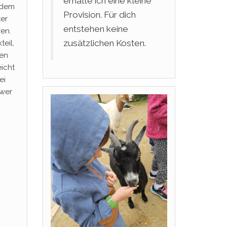
erhalte ich eine kleine
rdem
Provision. Für dich
ter
entstehen keine
ren.
zusätzlichen Kosten.
teil,
den
icht
ei
hwer