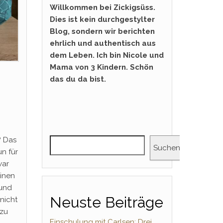
Willkommen bei Zickigsüss.
Dies ist kein durchgestylter
Blog, sondern wir berichten
ehrlich und authentisch aus
dem Leben. Ich bin Nicole und
Mama von 3 Kindern. Schön
das du da bist.
? Das
Suchen
n für
war
einen
 und
Neuste Beiträge
 nicht
 zu
Einschulung mit Carlsen: Drei