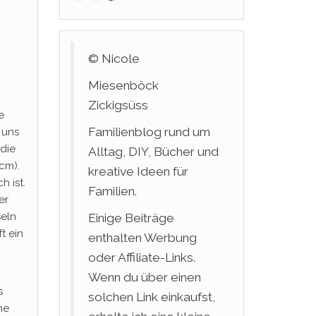
© Nicole
Miesenböck
Zickigsüss
e
Familienblog rund um
 uns
die
Alltag, DIY, Bücher und
 cm).
kreative Ideen für
h ist.
Familien.
er
seln
Einige Beiträge
t ein
enthalten Werbung
oder Affiliate-Links.
Wenn du über einen
s
solchen Link einkaufst,
he