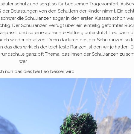
belsäulenschutz und sorgt so für bequemen Tragekomfort. Auße
0% der Belastungen von den Schultern der Kinder nimmt. Ein ech
ie schwer die Schulranzen sogar in den ersten Klassen schon wa
chtig. Der Schulranzen verfügt über ein einteilig geformtes Rück
anpasst, und so eine aufrechte Haltung unterstützt. Leo kann 
auch wieder absetzen. Denn dadurch das der Schulranzen so le
n das dies wirklich der leichteste Ranzen ist den wir je hatten. B
Grundschule ganz oft Thema, das ihnen der Schulranzen zu sc
war.
ch nun das dies bei Leo besser wird.