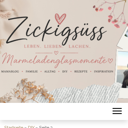
Startseite
»
DIY
»
Seite 3