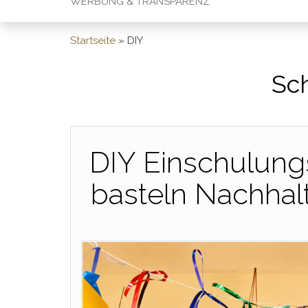
WERBUNG & TRANSPARENZ
Startseite
»
DIY
Sc
DIY Einschulungs
basteln Nachhal