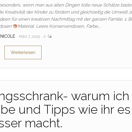
besonders, wenn man aus alten Dingen tolle neue Schätze bastel
die Kreativität der Kinder zu fördern und gleichzeitig die Umwelt z
Ideen für einen kreativen Nachmittag mit der ganzen Familie. 1. 
ndosen
Material: Leere Konservendosen, Farbe,…
NICOLE
März 7, 2025
0
Weiterlesen
ngsschrank- warum ich
e und Tipps wie ihr es
sser macht.