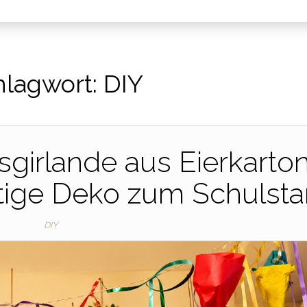
hlagwort:
DIY
girlande aus Eierkarto
tige Deko zum Schulsta
DIY