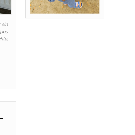
 ein
ipps
hte,
–