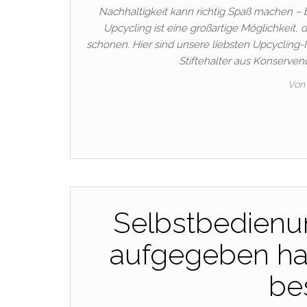
Nachhaltigkeit kann richtig Spaß machen – 
Upcycling ist eine großartige Möglichkeit, 
schonen. Hier sind unsere liebsten Upcycling-
Stiftehalter aus Konserve
Von
Selbstbedienu
aufgegeben hab
be