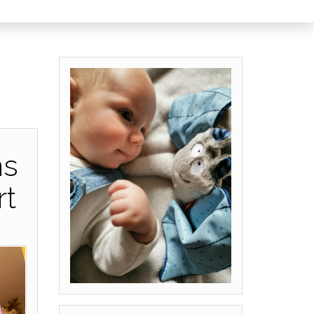
ns
rt