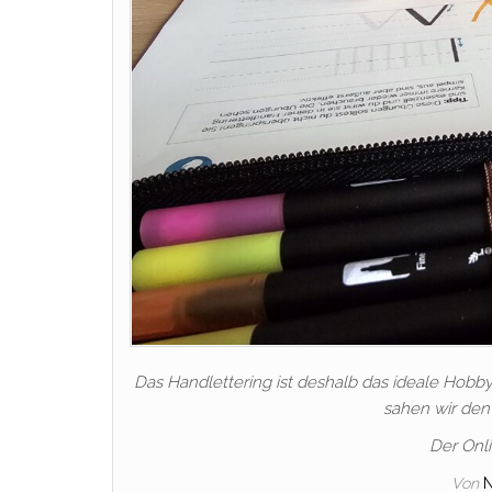
Das Handlettering ist deshalb das ideale Hobby 
sahen wir den 
Der Onli
Von