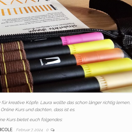
für kreative Köpfe. Laura wollte das schon länger richtig lernen,
Online Kurs und dachten, dass ist es.
ne Kurs bietet euch folgendes:
NICOLE
Februar 7, 2024
0