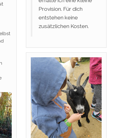
erhalte ich eine kleine
it
Provision. Für dich
entstehen keine
zusätzlichen Kosten.
elbst
nd
on
e