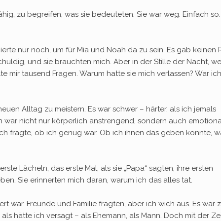
ähig, zu begreifen, was sie bedeuteten. Sie war weg. Einfach so.
ierte nur noch, um für Mia und Noah da zu sein. Es gab keinen
chuldig, und sie brauchten mich. Aber in der Stille der Nacht, w
llte mir tausend Fragen. Warum hatte sie mich verlassen? War ic
euen Alltag zu meistern. Es war schwer – härter, als ich jemals
n war nicht nur körperlich anstrengend, sondern auch emotiona
h fragte, ob ich genug war. Ob ich ihnen das geben konnte, wa
ste Lächeln, das erste Mal, als sie „Papa“ sagten, ihre ersten
ben. Sie erinnerten mich daran, warum ich das alles tat.
t war. Freunde und Familie fragten, aber ich wich aus. Es war 
 als hätte ich versagt – als Ehemann, als Mann. Doch mit der Zei