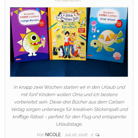
Familienleben
In knapp zwei Wochen starten wir in den Urlaub und
mit fünf Kindern wollen Oma und ich bestens
vorbereitet sein. Diese drei Bücher aus dem Carlsen
Verlag sorgen unterwegs für kreativen Stickerspaß und
knifflige Rätsel – perfekt für den Flug und entspannte
Urlaubstage.
Von
NICOLE
Juli 26, 2026
0