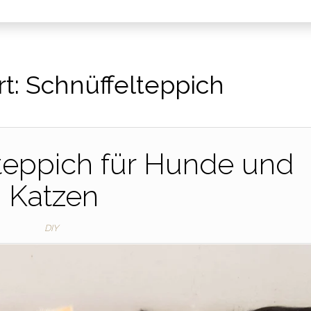
t:
Schnüffelteppich
teppich für Hunde und
Katzen
DIY