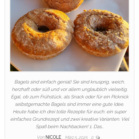
Bagels sind einfach genial! Sie sind knusprig, weich,
herzhaft oder süß und vor allem unglaublich vielseitig.
Egal, ob zum Frühstück, als Snack oder für ein Picknick
selbstgemachte Bagels sind immer eine gute Idee.
Heute habe ich drei tolle Rezepte für euch: ein super
einfaches Grundrezept und zwei kreative Varianten. Viel
Spaß beim Nachbacken! 1. Das…
Von
NICOLE
März 5, 2025
0