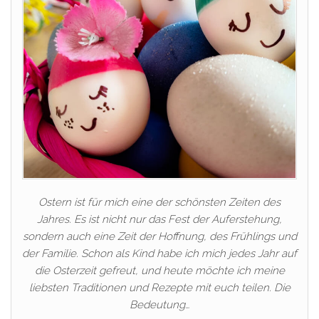
Ostern ist für mich eine der schönsten Zeiten des
Jahres. Es ist nicht nur das Fest der Auferstehung,
sondern auch eine Zeit der Hoffnung, des Frühlings und
der Familie. Schon als Kind habe ich mich jedes Jahr auf
die Osterzeit gefreut, und heute möchte ich meine
liebsten Traditionen und Rezepte mit euch teilen. Die
Bedeutung…