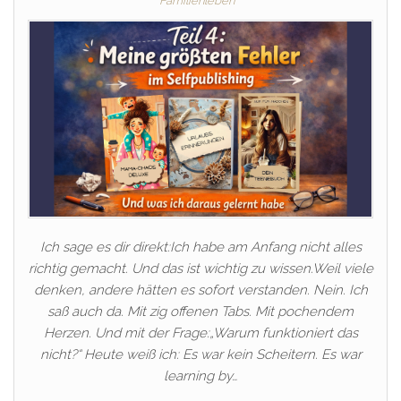
Familienleben
Ich sage es dir direkt:Ich habe am Anfang nicht alles
richtig gemacht. Und das ist wichtig zu wissen.Weil viele
denken, andere hätten es sofort verstanden. Nein. Ich
saß auch da. Mit zig offenen Tabs. Mit pochendem
Herzen. Und mit der Frage:„Warum funktioniert das
nicht?“ Heute weiß ich: Es war kein Scheitern. Es war
learning by…