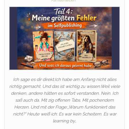
Familienleben
Ich sage es dir direkt:Ich habe am Anfang nicht alles
richtig gemacht. Und das ist wichtig zu wissen.Weil viele
denken, andere hätten es sofort verstanden. Nein. Ich
saß auch da. Mit zig offenen Tabs. Mit pochendem
Herzen. Und mit der Frage:„Warum funktioniert das
nicht?“ Heute weiß ich: Es war kein Scheitern. Es war
learning by…