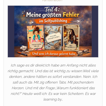
Familienleben
Ich sage es dir direkt:Ich habe am Anfang nicht alles
richtig gemacht. Und das ist wichtig zu wissen.Weil viele
denken, andere hätten es sofort verstanden. Nein. Ich
saß auch da. Mit zig offenen Tabs. Mit pochendem
Herzen. Und mit der Frage:„Warum funktioniert das
nicht?“ Heute weiß ich: Es war kein Scheitern. Es war
learning by…