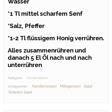
Wasser
*1 Tl mittel scharfem Senf
*Salz, Pfeffer
*1-2 Tl flüssigem Honig verrühren.
Alles zusammenrühren und
danach 5 El Öl nach und nach
unterrühren
Kategorie
Familienleben
Familienessen
Mittagessen
Salat
Schlagwörter
Tortellini Salat