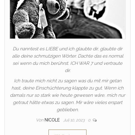
Du nanntest es LIEBE und ich glaubte dir, glaubte dir
alle deine schmutzigen Wörter. Dachte das es normal
sei wenn du mich berührst. ICH WAR 7 und vertraute
dir.
Ich traute mich nicht zu sagen was du mit mir getan
hast, deine Einschüchterung klappte zu gut. Wenn ich
damals nur so stark wie heute gewesen wäre, mich nur
getraut hätte etwas zu sagen. Mir wäre vieles erspart
geblieben.
Von
NICOLE
Juli 10, 2023
0