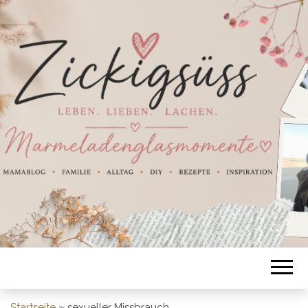
Startseite
»
sexueller Missbrauch