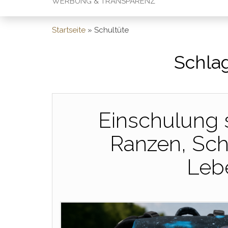
WERBUNG & TRANSPARENZ
Startseite
»
Schultüte
Schla
Einschulung s
Ranzen, Sch
Leb