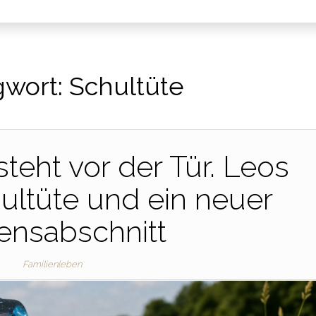
gwort:
Schultüte
teht vor der Tür. Leos
ultüte und ein neuer
ensabschnitt
Familienleben