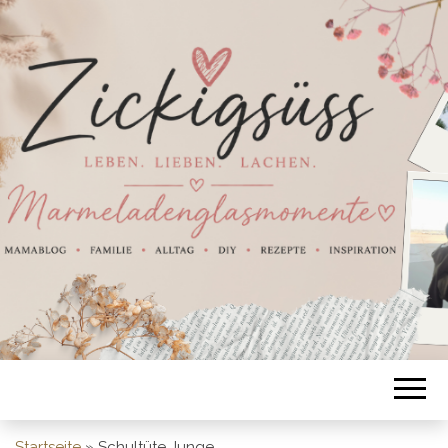
Startseite
»
Schultüte Junge