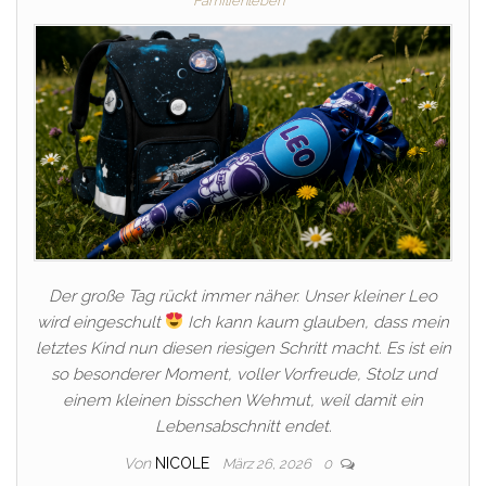
Familienleben
Der große Tag rückt immer näher. Unser kleiner Leo
wird eingeschult
Ich kann kaum glauben, dass mein
letztes Kind nun diesen riesigen Schritt macht. Es ist ein
so besonderer Moment, voller Vorfreude, Stolz und
einem kleinen bisschen Wehmut, weil damit ein
Lebensabschnitt endet.
Von
NICOLE
März 26, 2026
0