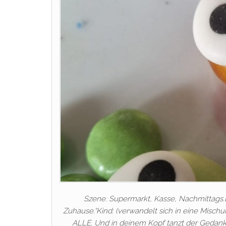
Szene: Supermarkt, Kasse, Nachmittags.D
Zuhause.“Kind: (verwandelt sich in eine Misch
ALLE. Und in deinem Kopf tanzt der Gedanke