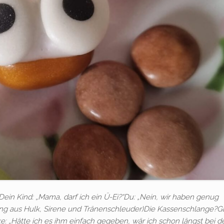
ein Kind: „Mama, darf ich ein Ü-Ei?“Du: „Nein, wir haben genug
ung aus Hulk, Sirene und Tränenschleuder)Die Kassenschlange?Gl
: „Hätte ich es ihm einfach gegeben, wär ich schon längst bei d