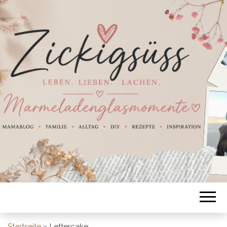
Startseite
»
Lettercake