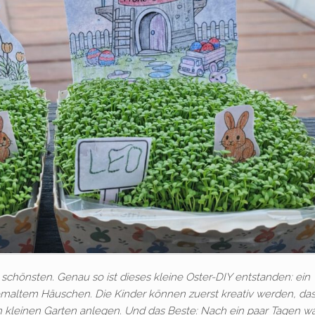
schönsten. Genau so ist dieses kleine Oster-DIY entstanden: ein
maltem Häuschen. Die Kinder können zuerst kreativ werden, da
kleinen Garten anlegen. Und das Beste: Nach ein paar Tagen w