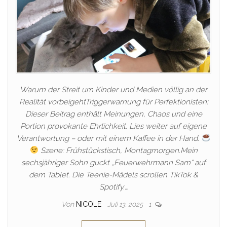
Warum der Streit um Kinder und Medien völlig an der
Realität vorbeigehtTriggerwarnung für Perfektionisten:
Dieser Beitrag enthält Meinungen, Chaos und eine
Portion provokante Ehrlichkeit. Lies weiter auf eigene
Verantwortung – oder mit einem Kaffee in der Hand.
Szene: Frühstückstisch, Montagmorgen.Mein
sechsjähriger Sohn guckt „Feuerwehrmann Sam“ auf
dem Tablet. Die Teenie-Mädels scrollen TikTok &
Spotify.…
Von
NICOLE
Juli 13, 2025
1