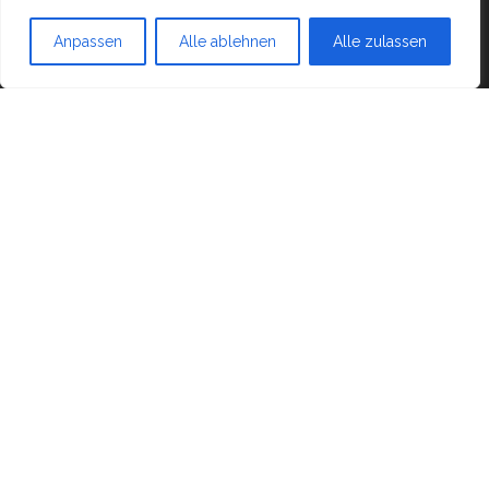
Mit Stolz präsentiert von
WordPress
|
Theme:
Head
Anpassen
Alle ablehnen
Alle zulassen
Blog