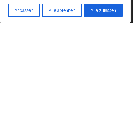
Mit Stolz präsentiert von
WordPress
|
Theme:
Head
Blog
Anpassen
Alle ablehnen
Alle zulassen