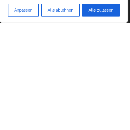
Mit Stolz präsentiert von
WordPress
|
Theme:
Head
Blog
Anpassen
Alle ablehnen
Alle zulassen