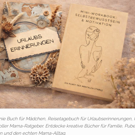
nie Buch für Mädchen, Reisetagebuch für Urlaubserinnerungen, 
ler Mama-Ratgeber. Entdecke kreative Bücher für Familie, Puber
on und den echten Mama-Alltag.