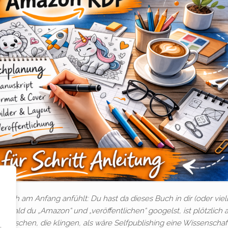
es sich am Anfang anfühlt: Du hast da dieses Buch in dir (oder viel
 sobald du „Amazon“ und „veröffentlichen“ googelst, ist plötzlich a
Menschen, die klingen, als wäre Selfpublishing eine Wissenschaft
.