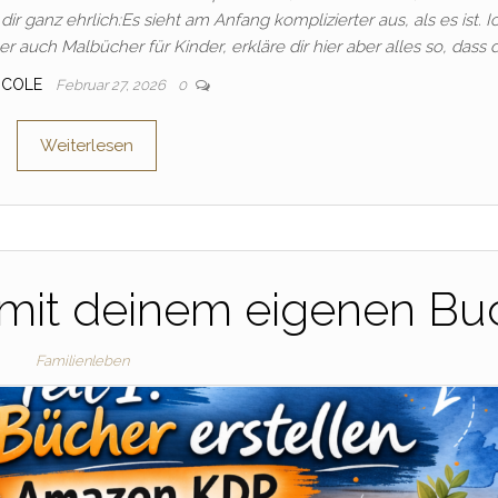
 ganz ehrlich:Es sieht am Anfang komplizierter aus, als es ist. I
er auch Malbücher für Kinder, erkläre dir hier aber alles so, dass 
ICOLE
Februar 27, 2026
0
Weiterlesen
ch mit deinem eigenen Bu
Familienleben