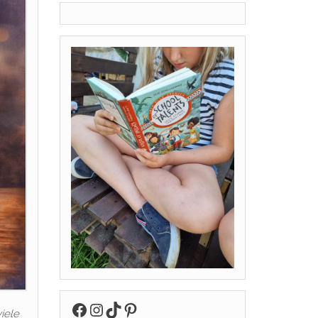
Facebook
Instagram
TikTok
Pinterest
iele