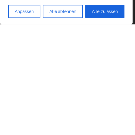
Mit Stolz präsentiert von
WordPress
|
Theme:
Head
Anpassen
Alle ablehnen
Alle zulassen
Blog